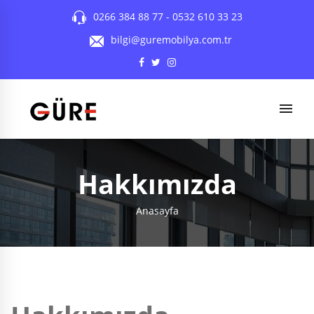
0266 384 88 77
-
0532 610 33 23
bilgi@guremobilya.com.tr
Hakkımızda
Anasayfa